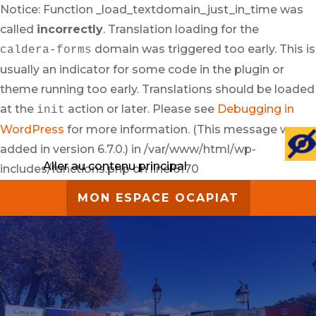
Notice: Function _load_textdomain_just_in_time was
called
incorrectly
. Translation loading for the
domain was triggered too early. This is
caldera-forms
usually an indicator for some code in the plugin or
theme running too early. Translations should be loaded
at the
action or later. Please see
Debugging in
init
WordPress
for more information. (This message was
added in version 6.7.0.) in /var/www/html/wp-
Aller au contenu principal
includes/functions.php on line 6170
MON ESPACE OCAPIAT