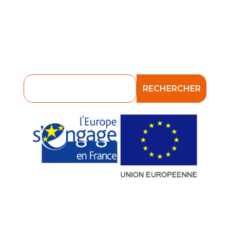
Verser mes contributions
Plateforme E-formation
Consultez nos consignes en matière
de Phishing et d’Antispam !