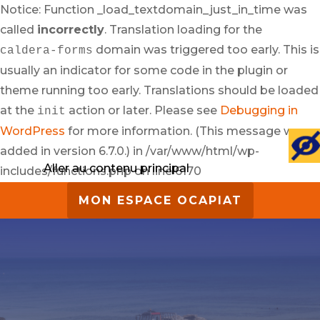
Notice: Function _load_textdomain_just_in_time was
called
incorrectly
. Translation loading for the
domain was triggered too early. This is
caldera-forms
usually an indicator for some code in the plugin or
theme running too early. Translations should be loaded
at the
action or later. Please see
Debugging in
init
WordPress
for more information. (This message was
added in version 6.7.0.) in /var/www/html/wp-
Aller au contenu principal
includes/functions.php on line 6170
MON ESPACE OCAPIAT