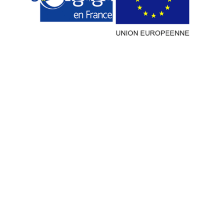
Consultez nos consignes en matière
de Phishing et d’Antispam !
Attention à la fraude aux usurpations
d’identité et pensez à nous ajouter à
votre liste blanche anti-spam.
Copyright OCAPIAT 2026
Politique de cookies
Protection des données
Mentions légales